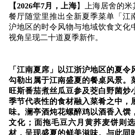
【2026
年7月，上海
】上海居舍的米
餐厅随堂里推出全新夏季菜单「江
沪地区的时令风物与地域饮食文化
视角呈现二十道夏季新作。
「江南夏席」以江浙沪地区的夏令
勾勒出属于江南盛夏的餐桌风景。
旺斯番茄煮丝瓜豆参及茭白野菌炒
季节代表性的食材融入菜肴之中，
味。澜亭酒炖花螺醉鸡以酒香入馔
文化；面拖毛豆六月黄荞麦饼则
材，呈现盛夏的鲜美滋味。与此同