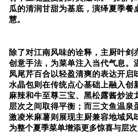
瓜的清润甘甜为基底，演绎夏季餐
慧。
除了对江南风味的诠释，主厨叶剑
创意手法，为菜单注入当代气息。
凤尾芹百合以轻盈清爽的表达开启
水晶包则在传统点心基础上融入创
麻辣和牛至尊三宝、黑松露酱炒波
层次之间取得平衡；而三文鱼温泉
激凌米麻薯则展现主厨兼容地域风
为整个夏季菜单增添更多惊喜与层次