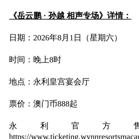
《岳云鹏 · 孙越 相声专场》详情：
日期：
2026
年
8
月
1
日（星期六）
时间：晚上
8
时
地点：永利皇宫宴会厅
票价：澳门币
888
起
永利官方
https://www.ticketing.wynnresortsma