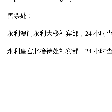
售票处：
永利澳门永利大楼礼宾部，
24
小时
永利皇宫北接待处礼宾部，
24
小时