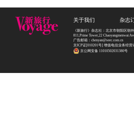
关于我们
杂志
《新旅行》杂志社：北京市朝阳区朝外大街
811,Prime Tower,22 Chaoyangmenwai Ave,
广告邮箱：chenyan@seec.com.cn
京ICP证[010201号] 增值电信业务经营
京公网安备 11010502031380号