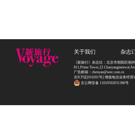
关于我们
杂志
《新旅行》杂志社：北京市朝阳区朝外大街
811,Prime Tower,22 Chaoyangmenwai Ave,
广告邮箱：chenyan@seec.com.cn
京ICP证[010201号] 增值电信业务经营
京公网安备 11010502031380号