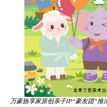
万豪旅享家原创亲子IP“豪友团”