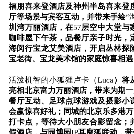
福朋喜来登酒店及神州半岛喜来登
厅等场景与宾客互动，并带来手绘
“
圳湾万丽酒店，在
57
层空中大堂与
咖啡屋下午茶，品餐厅亲子时光，
海闵行宝龙艾美酒店，开启丛林探
宝老街、宝龙美术馆的家庭惊喜相遇
活泼机智的小狐狸卢卡（
Luca
）将
亮相北京富力万丽酒店，带来为期一
餐厅互动、足球点球游戏及摄影小
会赢惊喜好礼；同城的北京乐多港万
打卡点，等待大小朋友合影留念；
假酒店，与园博园
IP
耳廓狐联动，带