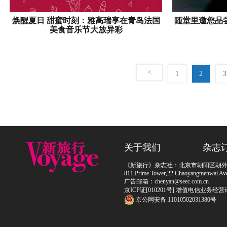
焕醒夏日 甜蜜时刻：雅高瑞享在青岛法国
随堂里邀您品
美食音乐节大放异彩
<
1
2
3
关于我们
杂志
《新旅行》杂志社：北京市朝阳区朝外大街
811,Prime Tower,22 Chaoyangmenwai Ave,
广告邮箱：chenyan@seec.com.cn
京ICP证[010201号] 增值电信业务经营
京公网安备 11010502031380号