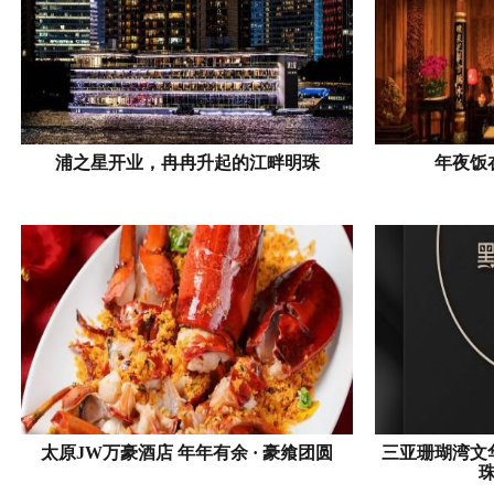
浦之星开业，冉冉升起的江畔明珠
年夜饭
太原JW万豪酒店 年年有余 · 豪飨团圆
三亚珊瑚湾文