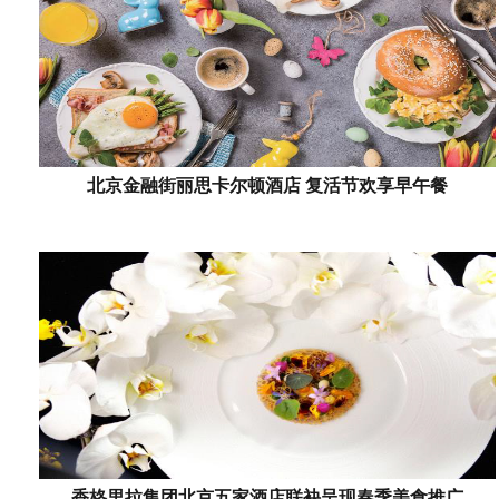
北京金融街丽思卡尔顿酒店 复活节欢享早午餐
香格里拉集团北京五家酒店联袂呈现春季美食推广