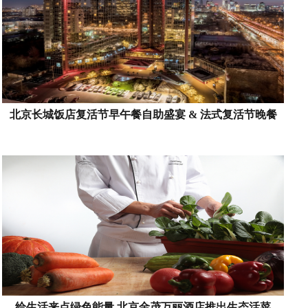
北京长城饭店复活节早午餐自助盛宴 & 法式复活节晚餐
给生活来点绿色能量 北京金茂万丽酒店推出生态活菜