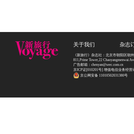
关于我们
杂志
《新旅行》杂志社：北京市朝阳区朝外大街
811,Prime Tower,22 Chaoyangmenwai Ave,
广告邮箱：chenyan@seec.com.cn
京ICP证[010201号] 增值电信业务经营
京公网安备 11010502031380号