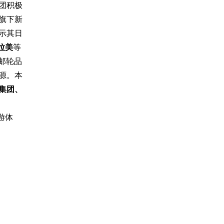
团积极
旗下新
示其日
凡拉美
等
邮轮品
源。本
集团、
游体