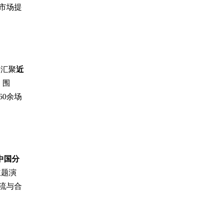
市场提
将汇聚
近
，围
60余场
中国分
主题演
流与合