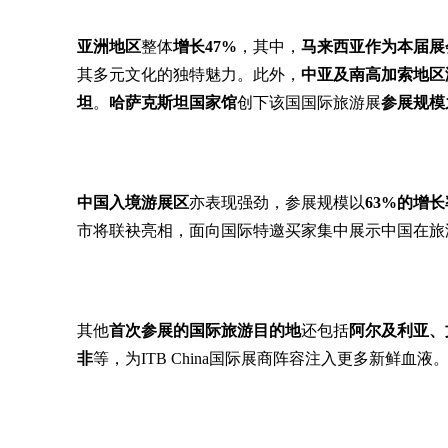
亚洲地区
整体
增长47%
，其中，
马来西亚作为本届展
其多元文化的独特魅力。此外，
中亚及南高加索地区激
坦
。
哈萨克斯坦国家馆
创下该国国际旅游展
参展规模
中国入境游展区
亦表现强劲，参展规模以
63%的增长
市将联袂亮相，面向国际特邀买家集中展示中国在旅
其他
首次参展的国际旅游目的地
还包括
阿尔及利亚、
非
等，为ITB China国际展商阵容注入更多新鲜血液