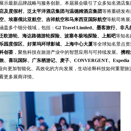
展示最新品牌战略与服务创新。本届展会吸引了众多知名酒店集
店及度假村、泛太平洋酒店集团与温德姆酒店集团
等将重磅发布
空、埃塞俄比亚航空、吉祥航空和马来西亚国际航空
等航司将展
涵盖多个细分领域，包括：
G2 Travel Limited、墨客旅行、非
itions、泛欧游轮、海达路德游轮探险、波塞冬极地探险、上船吧
等知名
乐园度假区、好莱坞环球影城、上海中心大厦
等全球知名景点资
科创荟
，聚焦科技在旅游产业中的智慧应用与可持续发展。
携程
玩国际、广东栖游记、麦子、CONVERGENT、Expedia
业向更加智能化、高效化的方向发展，生动诠释科技如何重塑旅
看更多展商详情。