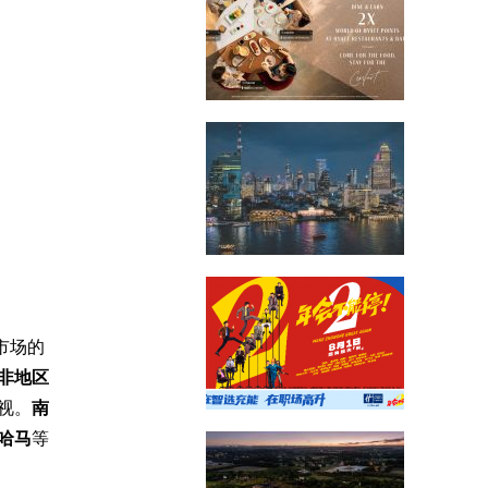
市场的
非地区
视。
南
哈马
等