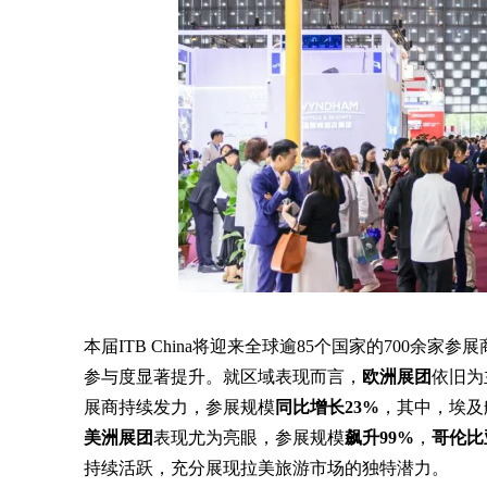
本届ITB China将迎来全球逾85个国家的700
参与度显著提升。就区域表现而言，
欧洲展团
依旧为
展商持续发力，参展规模
同比增长23%
，其中，埃及
美洲展团
表现尤为亮眼，参展规模
飙升99%
，
哥伦比
持续活跃，充分展现拉美旅游市场的独特潜力。