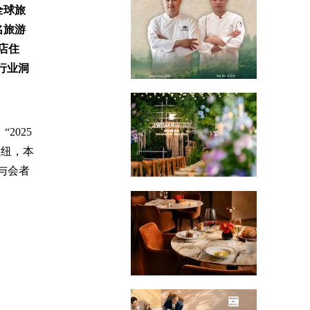
全球旅
名旅游
店住
行业洞
“2025
枢纽，本
与会者