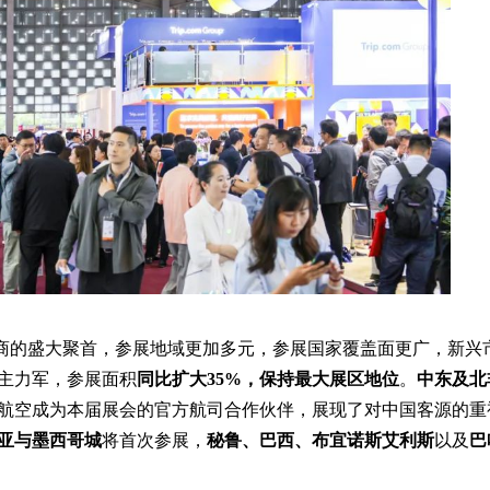
余家参展商的盛大聚首，参展地域更加多元，参展国家覆盖面更广，新兴
主力军，参展面积
同比扩大35%，保持最大展区地位
。
中东及北
航空成为本届展会的官方航司合作伙伴，展现了对中国客源的重
亚与墨西哥城
将首次参展，
秘鲁、巴西、布宜诺斯艾利斯
以及
巴