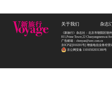
关于我们
杂志
《新旅行》杂志社：北京市朝阳区朝外大街
811,Prime Tower,22 Chaoyangmenwai Ave,
广告邮箱：chenyan@seec.com.cn
京ICP证[010201号] 增值电信业务经营
京公网安备 11010502031380号