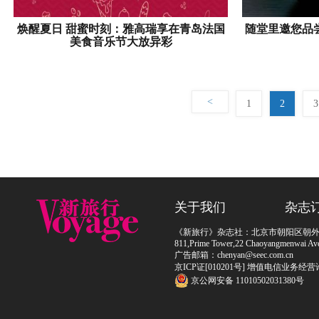
焕醒夏日 甜蜜时刻：雅高瑞享在青岛法国
随堂里邀您品
美食音乐节大放异彩
<
1
2
3
关于我们
杂志
《新旅行》杂志社：北京市朝阳区朝外大街
811,Prime Tower,22 Chaoyangmenwai Ave,
广告邮箱：chenyan@seec.com.cn
京ICP证[010201号] 增值电信业务经营
京公网安备 11010502031380号