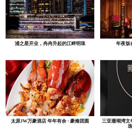
浦之星开业，冉冉升起的江畔明珠
年夜饭
太原JW万豪酒店 年年有余 · 豪飨团圆
三亚珊瑚湾文