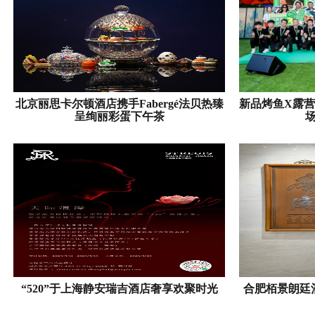
北京丽思卡尔顿酒店携手Fabergé法贝热臻
新品烤鱼X露
呈绚丽彩蛋下午茶
“520”于上海静安瑞吉酒店奢享欢聚时光
合肥栢景朗廷