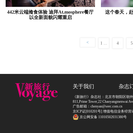
442米云端飨食体验 迪拜At.mosphere餐厅
这个春天，
以全新面貌闪耀重启
<
1 ...
4
5
关于我们
杂志
《新旅行》杂志社：北京市朝阳区朝外大街
811,Prime Tower,22 Chaoyangmenwai Ave,
广告邮箱：chenyan@seec.com.cn
京ICP证[010201号] 增值电信业务经营
京公网安备 11010502031380号