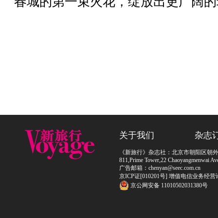
春城的第一束火花，绽放出更广阔的
关于我们
杂志
《新旅行》杂志社：北京市朝阳区朝外大街
811,Prime Tower,22 Chaoyangmenwai Ave,
广告邮箱：chenyan@seec.com.cn
京ICP证[010201号] 增值电信业务经营
京公网安备 11010502031380号