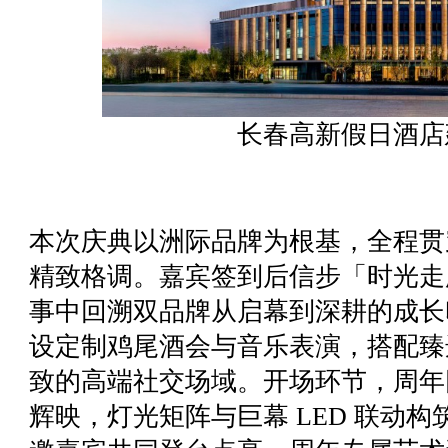
长春高新假日酒店
本次庆典以洲际品牌为根基，全程贯
精致格调。嘉宾签到后信步「时光走
事中回溯双品牌从启幕到深耕的成长
设定制鸡尾酒会与音乐表演，搭配臻
致的高端社交场域。开场环节，周年
辉映，灯光矩阵与巨幕 LED 联动