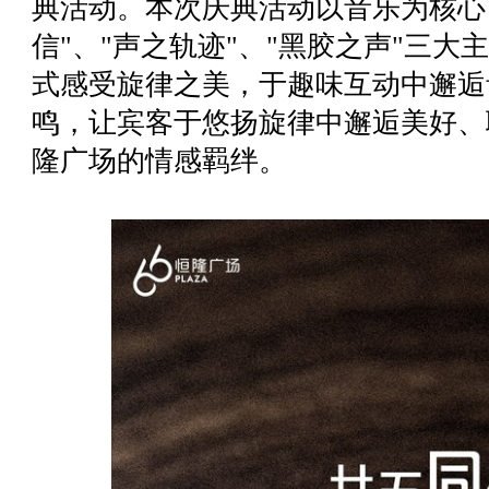
典活动。本次庆典活动以音乐为核心
信"、"声之轨迹"、"黑胶之声"三
式感受旋律之美，于趣味互动中邂逅
鸣，让宾客于悠扬旋律中邂逅美好、
隆广场的情感羁绊。