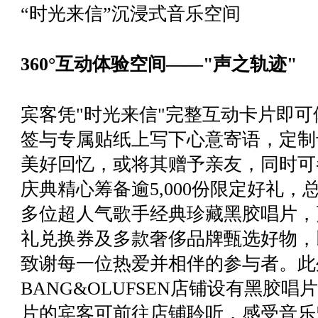
“时光来信”沉浸式音乐空间
360°互动体验空间——"声之轨迹"
宾客凭"时光来信"完整互动卡片即可
签与专属贴纸上写下心意寄语，定制
美好回忆，或将其赠予亲友，同时可
庆典精心筹备逾5,000份限定好礼
多位超人气歌手经典珍藏黑胶唱片，
礼兑换券及多款奢侈品牌甄选好物，
致谢每一位热爱并相伴的参与者。此
BANG&OLUFSEN店铺设有黑胶
片的宾客可前往店铺聆听，感受音乐