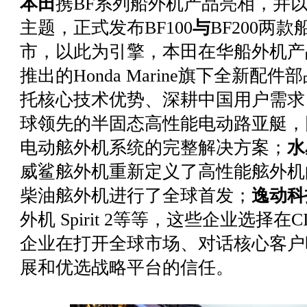
本田
携BF系列船外机
产品亮相
，并以
主题，正式发布BF100
与
BF200两
市，以此为引擎，本田在华船外机产
推出的Honda Marine旗下全新
托核心技术优势、深耕中国用户需求
球领先的半固态高性能电动路亚艇，
电动舷外机系统的完整解决方案；
水
威鲨舷外机重新定义了高性能舷外机
柴油舷外机进行了全球首发；
逸动科
外机 Spirit 2等等，这些企业选择
企业在打开全球市场、对话核心客户时
展和
优选
战略平台的信任。