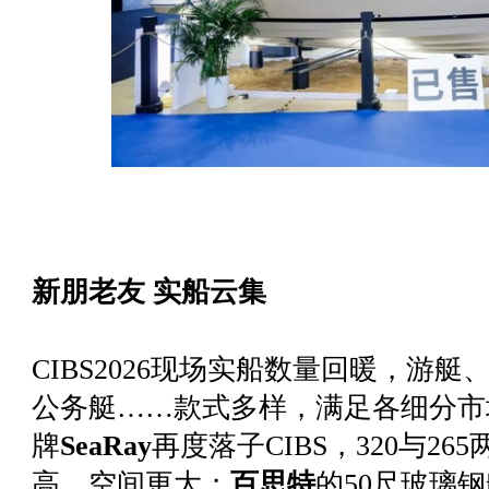
新朋老友 实船云集
CIBS2026现场实船数量回暖，游
公务艇……款式多样，满足各细分市
牌
SeaRay
再度落子CIBS，320与2
高、空间更大；
百思特
的50尺玻璃