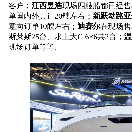
客户；
江西昱浩
现场四艘船都已经售
单国内外共计20艘左右；
新跃动路亚
意向订单10艘左右；
迪赛尔
在现场售
斯莱斯25台、水上大G 6×6共3台；
温
现场订单等等。