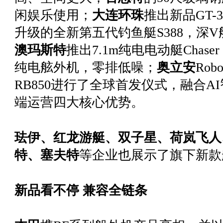
闲娱乐使用；
大连环
珠
推出
新品GT-
升级的全新第五代钓鱼艇S388，深
澳玛斯
特
推出
7.1m纯电电动艇Chase
纯电舷外机，零排低噪；
奥立安
Ro
RB850进行了全球首发仪式，融合
端运营四大核心优势。
珐伊、红龙游艇、双子星、荷岚飞人
特、塞夫特
等企业也展示了旗下新款
新品看不停 兼容全链条