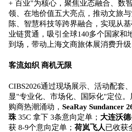
+ 百业"为核心，聚焦业态融合、数
领、在地价值五大亮点，推动文旅与
陈、智慧科技等跨界融合，实现从基
业链贯通，吸引全球140多个国家和
到场，带动上海文商旅体展消费升级
客流如织 商机无限
CIBS2026通过现场展示、活动配
显"专业化、市场化、国际化"定位
购商热潮涌动，
SeaRay Sundancer 2
珠
35C 拿下 3条意向定单；
大连沃德
获 8-9个意向定单；
荷岚飞人
已收获