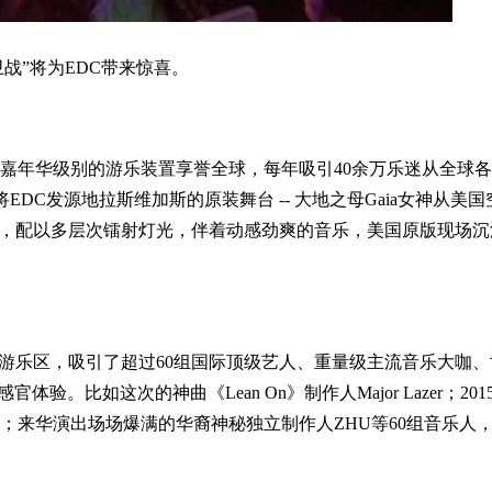
战”将为EDC带来惊喜。
和嘉年华级别的游乐装置享誉全球，每年吸引40余万乐迷从全球
EDC发源地拉斯维加斯的原装舞台 -- 大地之母Gaia女神从美
台，配以多层次镭射灯光，伴着动感劲爽的音乐，美国原版现场沉
游乐区，吸引了超过60组国际顶级艺人、重量级主流音乐大咖、
比如这次的神曲《Lean On》制作人Major Lazer；201
子常青树Tiesto；来华演出场场爆满的华裔神秘独立制作人ZHU等60组音乐