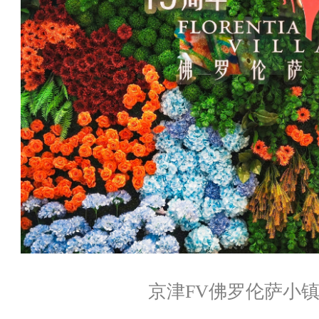
京津FV佛罗伦萨小镇