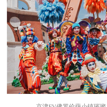
京津FV佛罗伦萨小镇璀璨