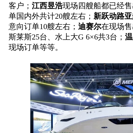
客户；
江西昱浩
现场四艘船都已经售
单国内外共计20艘左右；
新跃动路亚
意向订单10艘左右；
迪赛尔
在现场售
斯莱斯25台、水上大G 6×6共3台；
温
现场订单等等。