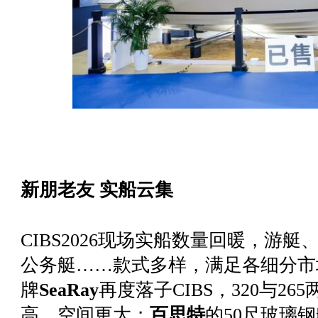
新朋老友 实船云集
CIBS2026现场实船数量回暖，游
公务艇……款式多样，满足各细分市
牌
SeaRay
再度落子CIBS，320与2
高、空间更大；
百思特
的50尺玻璃