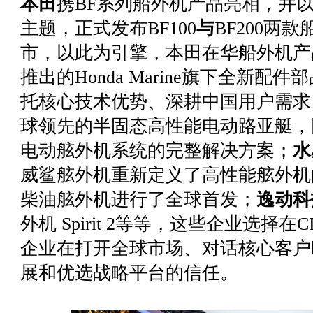
本田
携BF系列船外机
产品亮相
，并以
主题，正式发布BF100
与
BF200两
市，以此为引擎，本田在华船外机产
推出的Honda Marine旗下全新
托核心技术优势、深耕中国用户需求
球领先的半固态高性能电动路亚艇，
电动舷外机系统的完整解决方案；
水
威鲨舷外机重新定义了高性能舷外机
柴油舷外机进行了全球首发；
逸动科
外机 Spirit 2等等，这些企业选择
企业在打开全球市场、对话核心客户时
展和
优选
战略平台的信任。