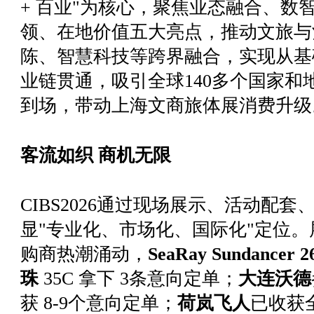
+ 百业"为核心，聚焦业态融合、数
领、在地价值五大亮点，推动文旅与
陈、智慧科技等跨界融合，实现从基
业链贯通，吸引全球140多个国家和
到场，带动上海文商旅体展消费升级
客流如织 商机无限
CIBS2026通过现场展示、活动配
显"专业化、市场化、国际化"定位
购商热潮涌动，
SeaRay Sundancer 2
珠
35C 拿下 3条意向定单；
大连沃德
获 8-9个意向定单；
荷岚飞人
已收获