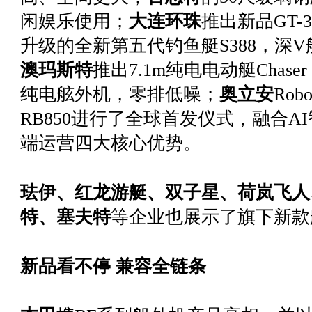
闲娱乐使用；
大连环
珠
推出
新品GT-
升级的全新第五代钓鱼艇S388，深
澳玛斯
特
推出
7.1m纯电电动艇Chase
纯电舷外机，零排低噪；
奥立安
Ro
RB850进行了全球首发仪式，融合
端运营四大核心优势。
珐伊、红龙游艇、双子星、荷岚飞人
特、塞夫特
等企业也展示了旗下新款
新品看不停 兼容全链条