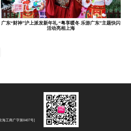
广东“财神”沪上派发新年礼 “粤享暖冬 乐游广东”主题快闪
活动亮相上海
[京海工商广字第0407号]