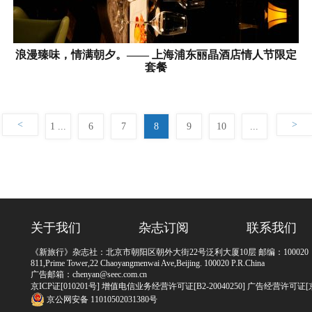
浪漫臻味，情满朝夕。—— 上海浦东丽晶酒店情人节限定
套餐
<
>
1 ...
6
7
8
9
10
...
158
关于我们
杂志订阅
联系我们
《新旅行》杂志社：北京市朝阳区朝外大街22号泛利大厦10层 邮编：100020
811,Prime Tower,22 Chaoyangmenwai Ave,Beijing. 100020 P.R.China
广告邮箱：chenyan@seec.com.cn
京ICP证[010201号] 增值电信业务经营许可证[B2-20040250] 广告经营许可证
京公网安备 11010502031380号