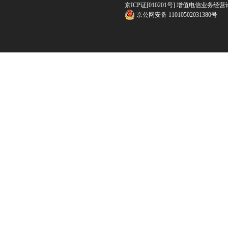
京ICP证[010201号] 增值电信业务经营
京公网安备 11010502031380号