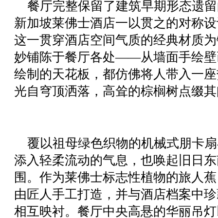
餐厅完整保留了建筑早期形态遗留
新加坡莱佛士酒店一以贯之的对称设
这一贯穿酒店空间气质的经典材质为
妙铺陈于餐厅各处——从墙面手绘壁画，到由 
绘制的天花板，都仿佛将人带入一座
光自穹顶洒落，高耸的棕榈树点缀其
覆以祖母绿色织物的机械式朋卡扇
添入轻柔流动的气息，也唤起旧日东
围。作为莱佛士标志性植物的旅人蕉
由匠人手工打造，并与酒店档案中珍
相互映衬。餐厅中央高悬的华丽吊灯