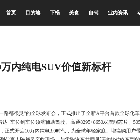
首页
目的地
下榻
美食
自驾
业内资讯
0万内纯电SUV价值新标杆
为“一路都很灵”的全球发布会，正式推出了全新A平台首款全球化
达+车位到车位领航辅助驾驶、高通8295+8650双旗舰芯片、505
力，正式开启10万内纯电3.0时代，为全球年轻家庭、增换购用户带
系列代言人陈都灵亲临现场，与零跑汽车共同见证这款战略车型