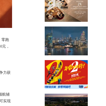
0，零跑
0元，
争力获
领航辅
可实现