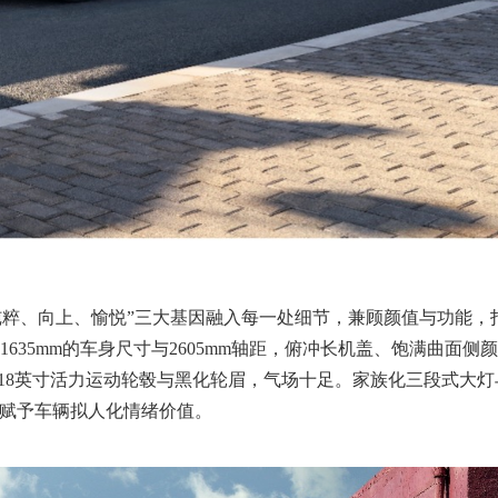
将“纯粹、向上、愉悦”三大基因融入每一处细节，兼顾颜值与功能，
m×1635mm的车身尺寸与2605mm轴距，俯冲长机盖、饱满曲面侧
18英寸活力运动轮毂与黑化轮眉，气场十足。家族化三段式大灯
，赋予车辆拟人化情绪价值。